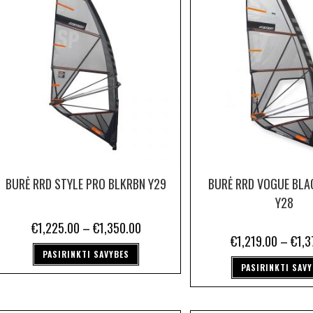
BURĖ RRD STYLE PRO BLKRBN Y29
BURĖ RRD VOGUE BLA
Y28
€
1,225.00
–
€
1,350.00
€
1,219.00
–
€
1,3
PASIRINKTI SAVYBES
PASIRINKTI SAV