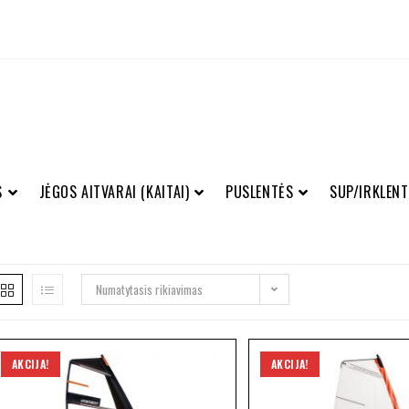
S
JĖGOS AITVARAI (KAITAI)
PUSLENTĖS
SUP/IRKLENT
Numatytasis rikiavimas
AKCIJA!
AKCIJA!