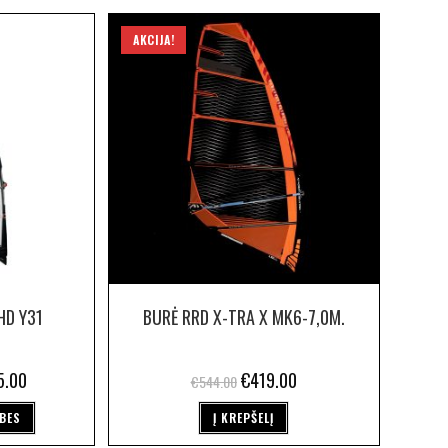
AKCIJA!
HD Y31
BURĖ RRD X-TRA X MK6-7,0M.
5.00
€
419.00
€
544.00
YBES
Į KREPŠELĮ