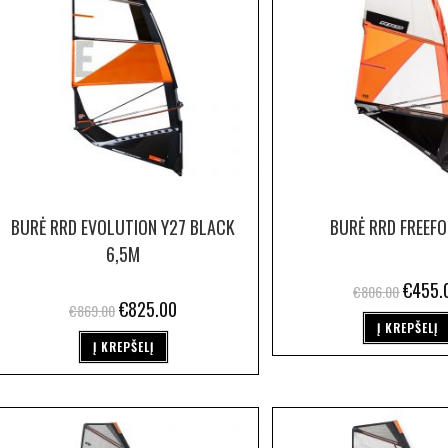
BURĖ RRD EVOLUTION Y27 BLACK
BURĖ RRD FREEFO
6,5M
€
455.
€
806.00
€
825.00
€
869.00
Į KREPŠELĮ
Į KREPŠELĮ