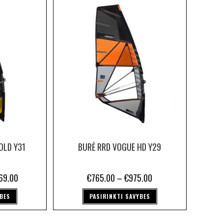
OLD Y31
BURĖ RRD VOGUE HD Y29
69.00
€
765.00
–
€
975.00
YBES
PASIRINKTI SAVYBES