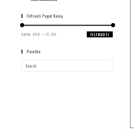
Filtruoti Pagal Kainą
KAINA:
€410
—
€1,390
FILTRUOTI
Paieška