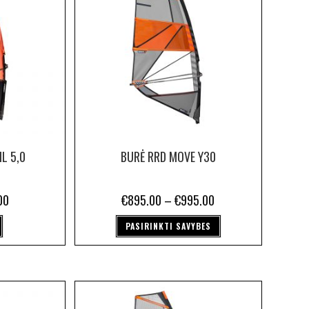
IL 5,0
BURĖ RRD MOVE Y30
00
€
895.00
–
€
995.00
PASIRINKTI SAVYBES