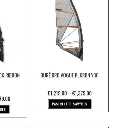
CK RIBBON
BURĖ RRD VOGUE BLKRBN Y30
€
1,219.00
–
€
1,379.00
79.00
PASIRINKTI SAVYBES
YBES