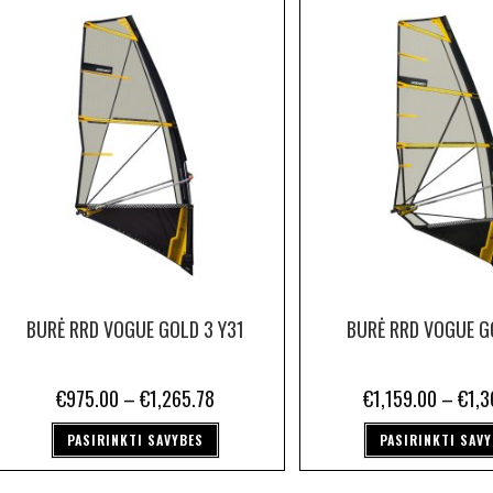
BURĖ RRD VOGUE GOLD 3 Y31
BURĖ RRD VOGUE G
€
975.00
–
€
1,265.78
€
1,159.00
–
€
1,3
PASIRINKTI SAVYBES
PASIRINKTI SAV