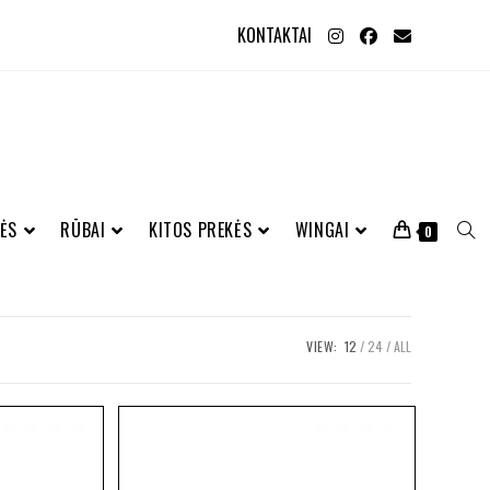
KONTAKTAI
ĖS
RŪBAI
KITOS PREKĖS
WINGAI
0
VIEW:
12
24
ALL