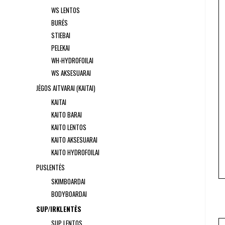
WS LENTOS
BURĖS
STIEBAI
PELEKAI
WH-HYDROFOILAI
WS AKSESUARAI
JĖGOS AITVARAI (KAITAI)
KAITAI
KAITO BARAI
KAITO LENTOS
KAITO AKSESUARAI
KAITO HYDROFOILAI
PUSLENTĖS
SKIMBOARDAI
BODYBOARDAI
SUP/IRKLENTĖS
SUP LENTOS