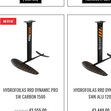
AKCIJA!
HYDROFOILAS RRD DYNAMIC PRO
HYDROFOILAS RRD DY
SW CARBON 1500
SWK ALU 12
€
1,555.00
€
1,449.00
€
2,699.00