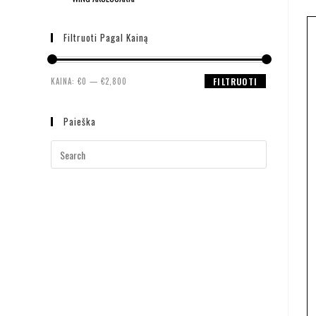
Filtruoti Pagal Kainą
KAINA:
€0
—
€2,800
FILTRUOTI
Paieška