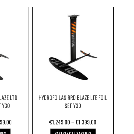
LAZE LTD
HYDROFOILAS RRD BLAZE LTE FOIL
T Y30
SET Y30
099.00
€
1,249.00
–
€
1,399.00
YBES
PASIRINKTI SAVYBES