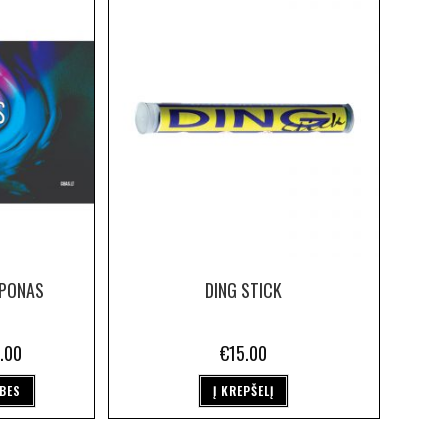
UPONAS
DING STICK
.00
€
15.00
YBES
Į KREPŠELĮ