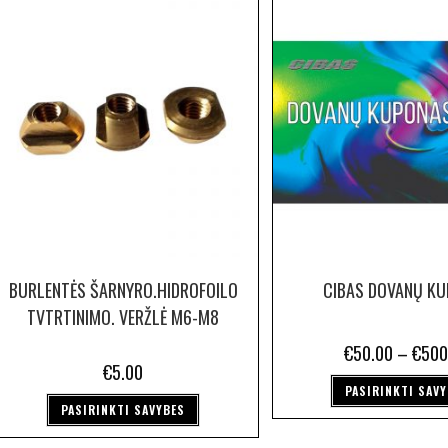
BURLENTĖS ŠARNYRO.HIDROFOILO
CIBAS DOVANŲ K
TVTRTINIMO. VERŽLĖ M6-M8
€
50.00
–
€
500
€
5.00
PASIRINKTI SAV
PASIRINKTI SAVYBES