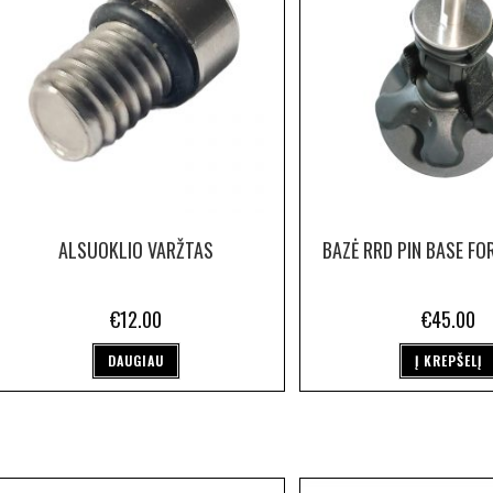
ALSUOKLIO VARŽTAS
BAZĖ RRD PIN BASE FO
€
12.00
€
45.00
DAUGIAU
Į KREPŠELĮ