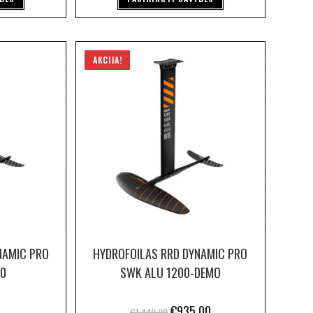
AKCIJA!
NAMIC PRO
HYDROFOILAS RRD DYNAMIC PRO
00
SWK ALU 1200-DEMO
€
935.00
€
1,449.00