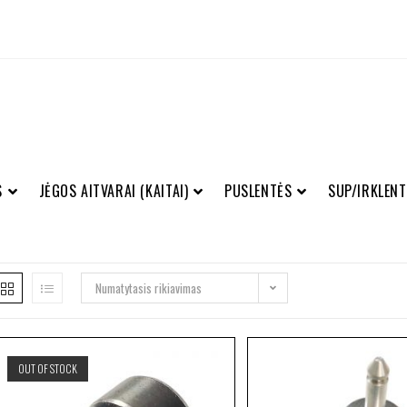
S
JĖGOS AITVARAI (KAITAI)
PUSLENTĖS
SUP/IRKLENT
Numatytasis rikiavimas
OUT OF STOCK