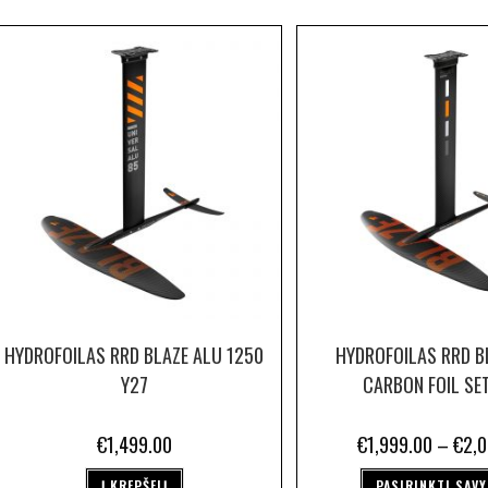
HYDROFOILAS RRD BLAZE ALU 1250
HYDROFOILAS RRD B
Y27
CARBON FOIL SE
€
1,499.00
€
1,999.00
–
€
2,
Į KREPŠELĮ
PASIRINKTI SAV