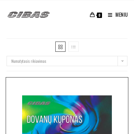
MENIU
0
Numatytasis rikiavimas