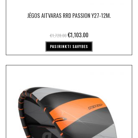
JĖGOS AITVARAS RRD PASSION Y27-12M.
€
1,103.00
€
1,728.00
PASIRINKTI SAVYBES