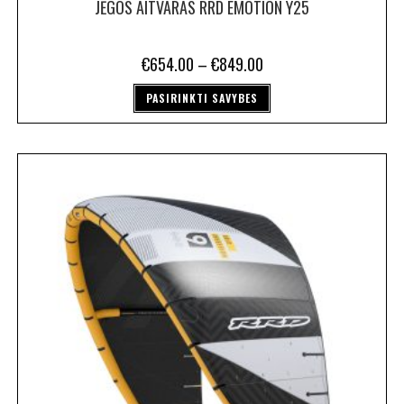
JĖGOS AITVARAS RRD EMOTION Y25
€
654.00
–
€
849.00
PASIRINKTI SAVYBES