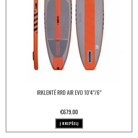
IRKLENTĖ RRD AIR EVO 10’4”/6”
€
679.00
Į KREPŠELĮ