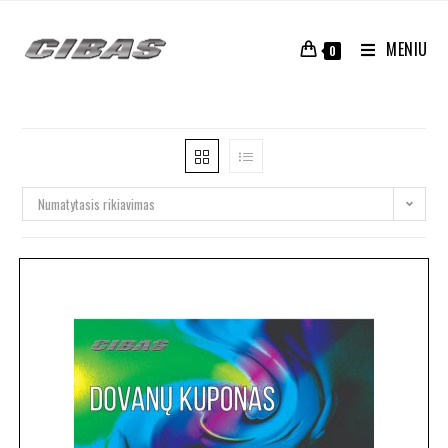
MENIU
0
Numatytasis rikiavimas