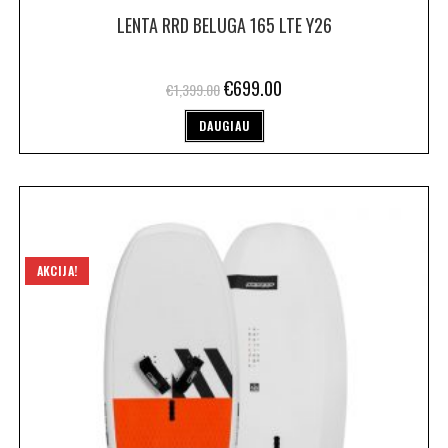
LENTA RRD BELUGA 165 LTE Y26
€
699.00
€
1,399.00
DAUGIAU
AKCIJA!