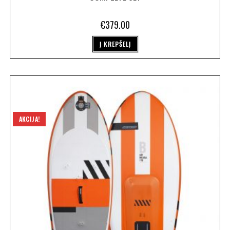
€
379.00
Į KREPŠELĮ
AKCIJA!