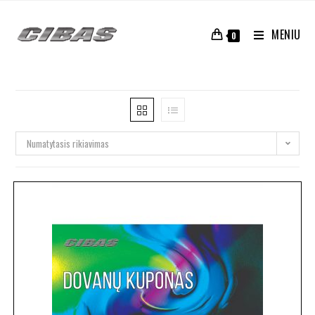
MENIU
0
Numatytasis rikiavimas