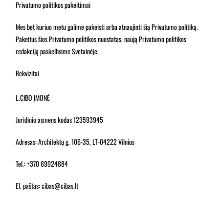
Privatumo politikos pakeitimai
Mes bet kuriuo metu galime pakeisti arba atnaujinti šią Privatumo politiką.
Pakeitus šios Privatumo politikos nuostatas, naują Privatumo politikos
redakciją paskelbsime Svetainėje.
Rekvizitai
L.CIBO ĮMONĖ
Juridinio asmens kodas
123593945
Adresas: Architektų g. 106-35, LT-04222 Vilnius
Tel.: +370 69924884
El. paštas: cibas@cibas.lt