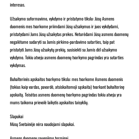
interesas.
Užsakymo suformavimo, vykdymo ir pristatymo tikslu: Jūsų Asmens
duomenis mes tvarkome priimdami Jūsų užsakymus ir juos vykdydami,
pristatydami Jums Jūsų užsakytas prekes. Neturėdami Jūsų asmens duomenų
negalėtume sudaryti su Jumis pirkimo-pardavimo sutarties, taip pat
pristatyti Jums Jūsų užsakytų prekių, susisiekti su Jumis dėl užsakymo
vykdymo. Tokiu atveju asmens duomenų tvarkymo pagrindas yra sutarties
vykdymas.
Buhalterinės apskaitos tvarkymo tikslu: mes tvarkome Asmens duomenis
(tokius kaip vardas, pavardė, atsiskaitomoji sąskaita) tvarkant buhalterinę
apskaitą. Teisėtas asmens duomenų tvarkymo pagrindas tokiu atveju yra
mums taikoma prievolė laikytis apskaitos taisyklių.
Slapukai
Mūsų Svetainėje nėra naudojami slapukai.
Asmens duomenų saugojimo terminai