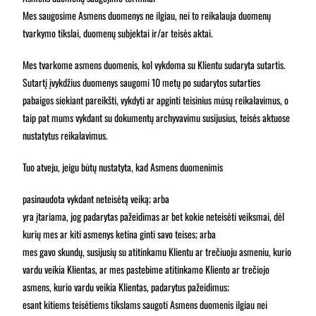
Mes saugosime Asmens duomenys ne ilgiau, nei to reikalauja duomenų
tvarkymo tikslai, duomenų subjektai ir/ar teisės aktai.
Mes tvarkome asmens duomenis, kol vykdoma su Klientu sudaryta sutartis.
Sutartį įvykdžius duomenys saugomi 10 metų po sudarytos sutarties
pabaigos siekiant pareikšti, vykdyti ar apginti teisinius mūsų reikalavimus, o
taip pat mums vykdant su dokumentų archyvavimu susijusius, teisės aktuose
nustatytus reikalavimus.
Tuo atveju, jeigu būtų nustatyta, kad Asmens duomenimis
pasinaudota vykdant neteisėtą veiką; arba
yra įtariama, jog padarytas pažeidimas ar bet kokie neteisėti veiksmai, dėl
kurių mes ar kiti asmenys ketina ginti savo teises; arba
mes gavo skundų, susijusių su atitinkamu Klientu ar trečiuoju asmeniu, kurio
vardu veikia Klientas, ar mes pastebime atitinkamo Kliento ar trečiojo
asmens, kurio vardu veikia Klientas, padarytus pažeidimus;
esant kitiems teisėtiems tikslams saugoti Asmens duomenis ilgiau nei