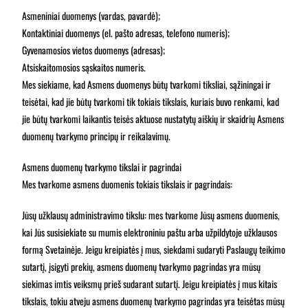
Asmeniniai duomenys (vardas, pavardė);
Kontaktiniai duomenys (el. pašto adresas, telefono numeris);
Gyvenamosios vietos duomenys (adresas);
Atsiskaitomosios sąskaitos numeris.
Mes siekiame, kad Asmens duomenys būtų tvarkomi tiksliai, sąžiningai ir
teisėtai, kad jie būtų tvarkomi tik tokiais tikslais, kuriais buvo renkami, kad
jie būtų tvarkomi laikantis teisės aktuose nustatytų aiškių ir skaidrių Asmens
duomenų tvarkymo principų ir reikalavimų.
Asmens duomenų tvarkymo tikslai ir pagrindai
Mes tvarkome asmens duomenis tokiais tikslais ir pagrindais:
Jūsų užklausų administravimo tikslu: mes tvarkome Jūsų asmens duomenis,
kai Jūs susisiekiate su mumis elektroniniu paštu arba užpildytoje užklausos
formą Svetainėje. Jeigu kreipiatės į mus, siekdami sudaryti Paslaugų teikimo
sutartį, įsigyti prekių, asmens duomenų tvarkymo pagrindas yra mūsų
siekimas imtis veiksmų prieš sudarant sutartį. Jeigu kreipiatės į mus kitais
tikslais, tokiu atveju asmens duomenų tvarkymo pagrindas yra teisėtas mūsų