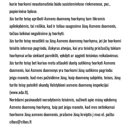
kurie tvarkomi neautomatiniu būdu susistemintose rinkmenose, pvz.,
popierinėse bylose.
Jūs turite teisę apriboti Asmens duomenų tvarkymą tam tikromis
aplinkybėmis, tai reiškia, kad ir toliau saugosime Jūsų Asmens duomenis,
tačiau laikinai negalėsime jų tvarkyti;
Jūs turite teisę nesutikti su Jūsų Asmens duomenų tvarkymu, jei jie tvarkomi
teisėto intereso pagrindu, išskyrus atvejus, kai yra teisėtų priežasčių tokiam
tvarkymui arba siekiant pareikšti, vykdyti ar apginti teisinius reikalavimus;
Jūs turite teisę bet kuriuo metu atšaukti duotą sutikimą tvarkyti Asmens
duomenis, kai Asmens duomenys yra tvarkomi Jūsų sutikimo pagrindu;
jeigu manote, kad mes pažeidėme Jūsų, kaip duomenų subjekto, teises, Jūsų
turite teisę pateikti skundą Valstybinei asmens duomenų inspekcijai
(www.ada.lt).
Norėdami pasinaudoti nurodytomis teisėmis, sužinoti apie mūsų vykdomą
Asmens duomenų tvarkymą, taip pat jeigu manote, kad mes netinkamai
tvarkome Jūsų asmens duomenis, prašome Jūsų kreiptis į mus el. paštu:
cibas@cibas.lt