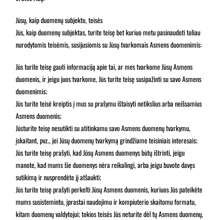
Jūsų, kaip duomenų subjekto, teisės
Jūs, kaip duomenų subjektas, turite teisę bet kuriuo metu pasinaudoti toliau
nurodytomis teisėmis, susijusiomis su Jūsų tvarkomais Asmens duomenimis:
Jūs turite teisę gauti informaciją apie tai, ar mes tvarkome Jūsų Asmens
duomenis, ir jeigu juos tvarkome, Jūs turite teisę susipažinti su savo Asmens
duomenimis;
Jūs turite teisė kreiptis į mus su prašymu ištaisyti netikslius arba neišsamius
Asmens duomenis;
Jūsturite teisę nesutikti su atitinkamu savo Asmens duomenų tvarkymu,
įskaitant, pvz., jei Jūsų duomenų tvarkymą grindžiame teisiniais interesais;
Jūs turite teisę prašyti, kad Jūsų Asmens duomenys būtų ištrinti, jeigu
manote, kad mums šie duomenys nėra reikalingi, arba jeigu buvote davęs
sutikimą ir nusprendėte jį atšaukti;
Jūs turite teisę prašyti perkelti Jūsų Asmens duomenis, kuriuos Jūs pateikėte
mums susistemintu, įprastai naudojimu ir kompiuterio skaitomu formatu,
kitam duomenų valdytojui; tokios teisės Jūs neturite dėl tų Asmens duomenų,