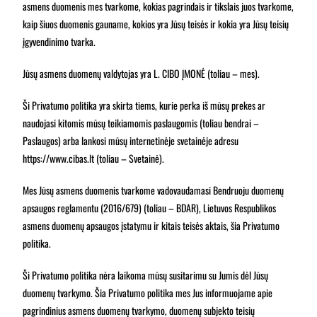
asmens duomenis mes tvarkome, kokias pagrindais ir tikslais juos tvarkome,
kaip šiuos duomenis gauname, kokios yra Jūsų teisės ir kokia yra Jūsų teisių
įgyvendinimo tvarka.
Jūsų asmens duomenų valdytojas yra L. CIBO ĮMONĖ (toliau – mes).
Ši Privatumo politika yra skirta tiems, kurie perka iš mūsų prekes ar
naudojasi kitomis mūsų teikiamomis paslaugomis (toliau bendrai –
Paslaugos) arba lankosi mūsų internetinėje svetainėje adresu
https://www.cibas.lt (toliau – Svetainė).
Mes Jūsų asmens duomenis tvarkome vadovaudamasi Bendruoju duomenų
apsaugos reglamentu (2016/679) (toliau – BDAR), Lietuvos Respublikos
asmens duomenų apsaugos įstatymu ir kitais teisės aktais, šia Privatumo
politika.
Ši Privatumo politika nėra laikoma mūsų susitarimu su Jumis dėl Jūsų
duomenų tvarkymo. Šia Privatumo politika mes Jus informuojame apie
pagrindinius asmens duomenų tvarkymo, duomenų subjekto teisių