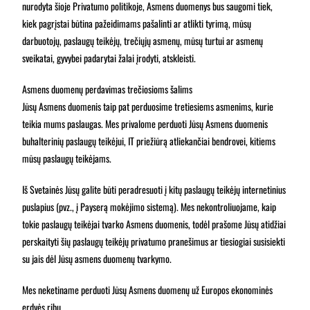
nurodyta šioje Privatumo politikoje, Asmens duomenys bus saugomi tiek,
kiek pagrįstai būtina pažeidimams pašalinti ar atlikti tyrimą, mūsų
darbuotojų, paslaugų teikėjų, trečiųjų asmenų, mūsų turtui ar asmenų
sveikatai, gyvybei padarytai žalai įrodyti, atskleisti.
Asmens duomenų perdavimas trečiosioms šalims
Jūsų Asmens duomenis taip pat perduosime tretiesiems asmenims, kurie
teikia mums paslaugas. Mes privalome perduoti Jūsų Asmens duomenis
buhalterinių paslaugų teikėjui, IT priežiūrą atliekančiai bendrovei, kitiems
mūsų paslaugų teikėjams.
Iš Svetainės Jūsų galite būti peradresuoti į kitų paslaugų teikėjų internetinius
puslapius (pvz., į Payserą mokėjimo sistemą). Mes nekontroliuojame, kaip
tokie paslaugų teikėjai tvarko Asmens duomenis, todėl prašome Jūsų atidžiai
perskaityti šių paslaugų teikėjų privatumo pranešimus ar tiesiogiai susisiekti
su jais dėl Jūsų asmens duomenų tvarkymo.
Mes neketiname perduoti Jūsų Asmens duomenų už Europos ekonominės
erdvės ribų.