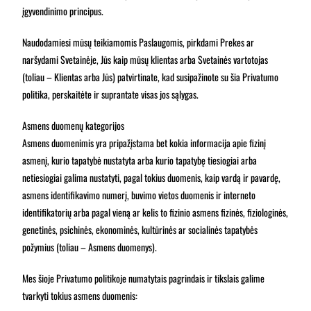
įgyvendinimo principus.
Naudodamiesi mūsų teikiamomis Paslaugomis, pirkdami Prekes ar
naršydami Svetainėje, Jūs kaip mūsų klientas arba Svetainės vartotojas
(toliau – Klientas arba Jūs) patvirtinate, kad susipažinote su šia Privatumo
politika, perskaitėte ir suprantate visas jos sąlygas.
Asmens duomenų kategorijos
Asmens duomenimis yra pripažįstama bet kokia informacija apie fizinį
asmenį, kurio tapatybė nustatyta arba kurio tapatybę tiesiogiai arba
netiesiogiai galima nustatyti, pagal tokius duomenis, kaip vardą ir pavardę,
asmens identifikavimo numerį, buvimo vietos duomenis ir interneto
identifikatorių arba pagal vieną ar kelis to fizinio asmens fizinės, fiziologinės,
genetinės, psichinės, ekonominės, kultūrinės ar socialinės tapatybės
požymius (toliau – Asmens duomenys).
Mes šioje Privatumo politikoje numatytais pagrindais ir tikslais galime
tvarkyti tokius asmens duomenis: