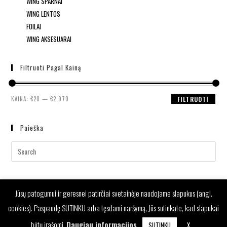
WING SPARNAI
WING LENTOS
FOILAI
WING AKSESUARAI
Filtruoti Pagal Kainą
KAINA:
€20
—
€2,970
FILTRUOTI
Paieška
Jūsų patogumui ir geresnei patirčiai svetainėje naudojame slapukus (angl.
cookies). Paspaudę SUTINKU arba tęsdami naršymą, Jūs sutinkate, kad slapukai
būtų įrašomi.
Daugiau informacijos
.
SUTINKU
X