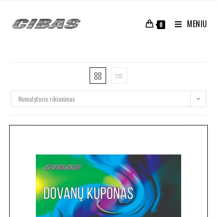
MENIU
0
Numatytasis rikiavimas