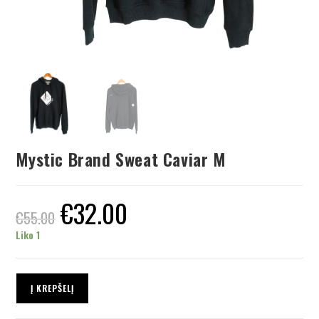
Mystic Brand Sweat Caviar M
€
32.00
€
55.00
Liko 1
Į KREPŠELĮ