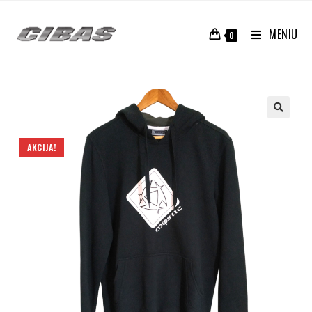
MENIU
0
AKCIJA!