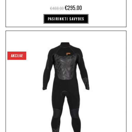
€
295.00
€
468.00
PASIRINKTI SAVYBES
AKCIJA!