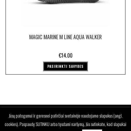
MAGIC MARINE M LINE AQUA WALKER
€
14.00
PASIRINKTI SAVYBES
Jūsų patogumui ir geresnei patirčiai svetainėje naudojame slapukus (angl.
cookies). Paspaudę SUTINKU arba tęsdami naršymą, Jūs sutinkate, kad slapukai