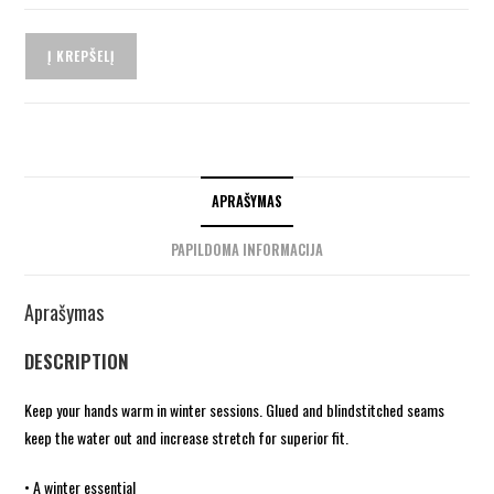
Į KREPŠELĮ
APRAŠYMAS
PAPILDOMA INFORMACIJA
Aprašymas
DESCRIPTION
Keep your hands warm in winter sessions. Glued and blindstitched seams
keep the water out and increase stretch for superior fit.
• A winter essential