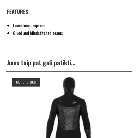
FEATURES
Limestone neoprene
Glued and blindstitched seams
Jums taip pat gali patikti…
OUT OF STOCK