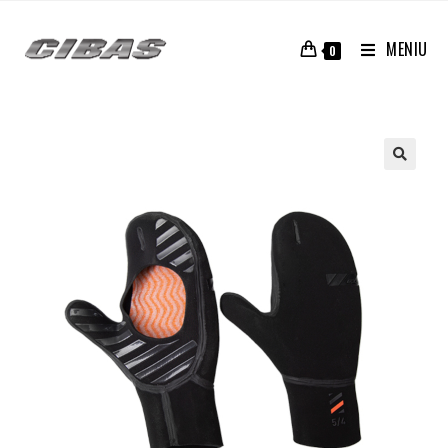
MENIU
0