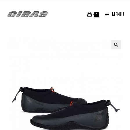
MENIU
0