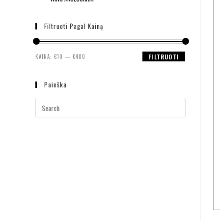
Filtruoti Pagal Kainą
KAINA:
€10
—
€400
FILTRUOTI
Paieška