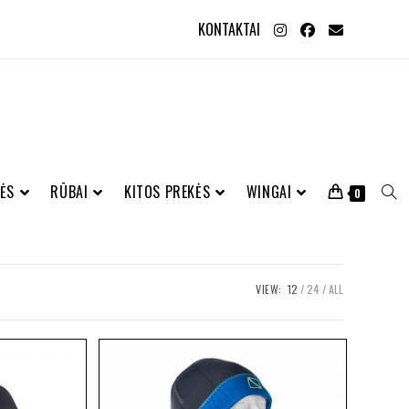
KONTAKTAI
ĖS
RŪBAI
KITOS PREKĖS
WINGAI
0
VIEW:
12
24
ALL