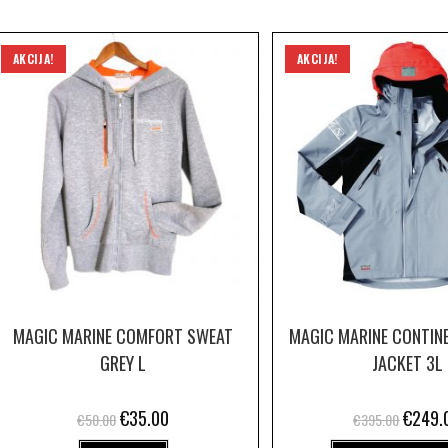
AKCIJA!
AKCIJA!
MAGIC MARINE COMFORT SWEAT
MAGIC MARINE CONTIN
GREY L
JACKET 3L
€
35.00
€
249.
€
50.00
€
395.00