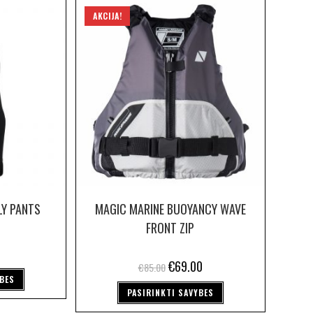
AKCIJA!
LY PANTS
MAGIC MARINE BUOYANCY WAVE
FRONT ZIP
€
69.00
€
85.00
YBES
PASIRINKTI SAVYBES