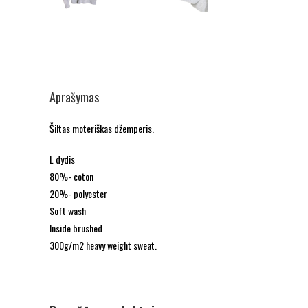
Aprašymas
Šiltas moteriškas džemperis.
L dydis
80%- coton
20%- polyester
Soft wash
Inside brushed
300g/m2 heavy weight sweat.