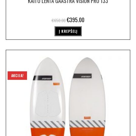
KAITO LENTA GAASTRA VISION PRO 133
€
395.00
€
650.00
Į KREPŠELĮ
AKCIJA!