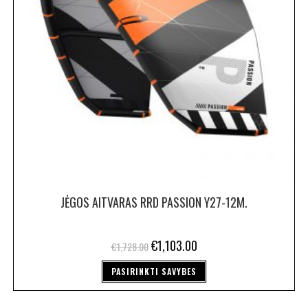
JĖGOS AITVARAS RRD PASSION Y27-12M.
€
1,103.00
€
1,728.00
PASIRINKTI SAVYBES