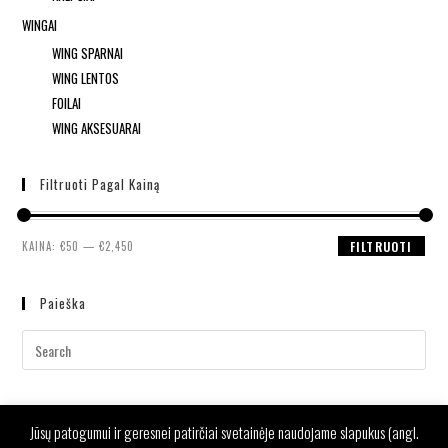
WINGAI
WING SPARNAI
WING LENTOS
FOILAI
WING AKSESUARAI
Filtruoti Pagal Kainą
KAINA:
€50
—
€2,450
FILTRUOTI
Paieška
Jūsų patogumui ir geresnei patirčiai svetainėje naudojame slapukus (angl.