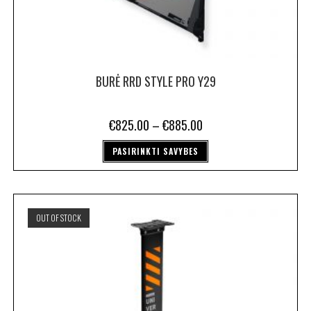
BURĖ RRD STYLE PRO Y29
€
825.00
–
€
885.00
PASIRINKTI SAVYBES
OUT OF STOCK