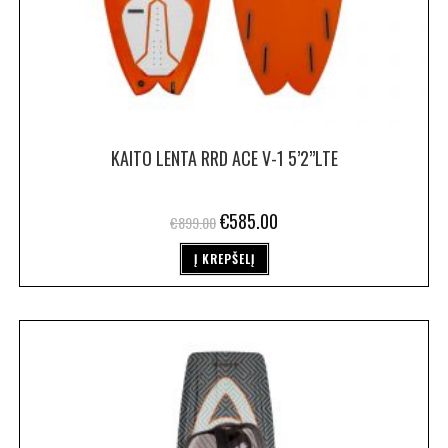
KAITO LENTA RRD ACE V-1 5’2”LTE
€
585.00
€
899.00
Į KREPŠELĮ