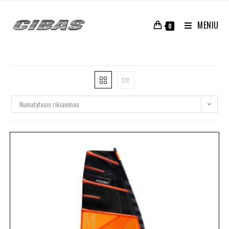
MENIU
0
Numatytasis rikiavimas