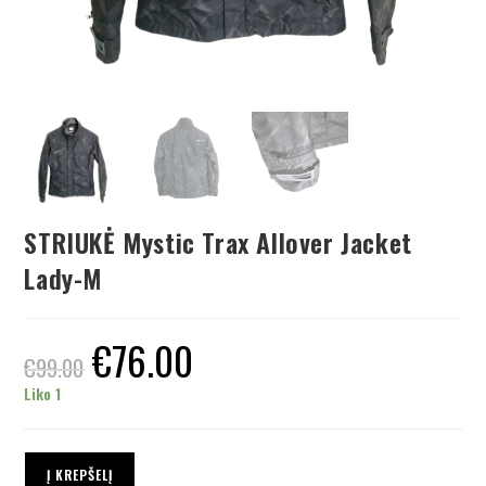
STRIUKĖ Mystic Trax Allover Jacket
Lady-M
€
76.00
€
99.00
Liko 1
Į KREPŠELĮ