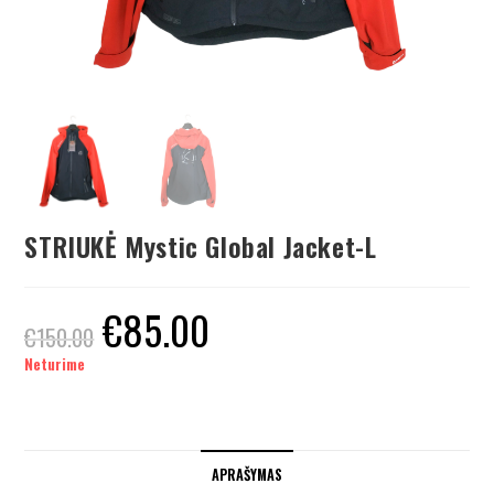
STRIUKĖ Mystic Global Jacket-L
€
85.00
€
150.00
Neturime
APRAŠYMAS