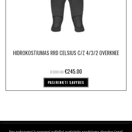
HIDROKOSTIUMAS RRD CELSIUS C/Z 4/3/2 OVERKNEE
€
245.00
€
308.00
PASIRINKTI SAVYBES
Jūsų patogumui ir geresnei patirčiai svetainėje naudojame slapukus (angl.