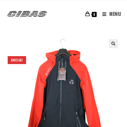
MENIU
0
AKCIJA!