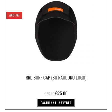
AKCIJA!
RRD SURF CAP (SU RAUDONU LOGO)
€
25.00
€
35.00
PASIRINKTI SAVYBES