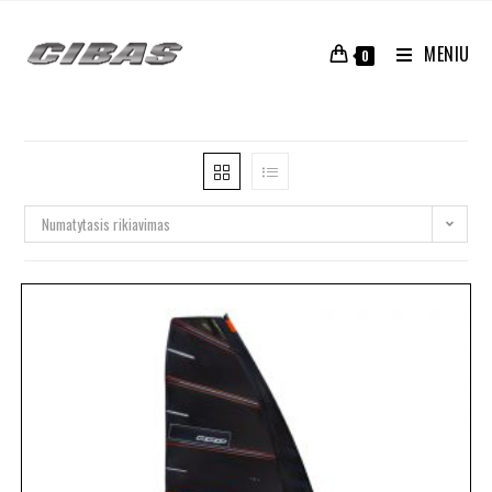
MENIU
0
Numatytasis rikiavimas