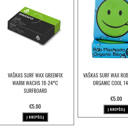
VAŠKAS SURF WAX GREENFIX
VAŠKAS SURF WAX RO
WARM WACHS 18-24°C
ORGANIC COOL 1
SURFBOARD
€
5.00
€
5.00
Į KREPŠELĮ
Į KREPŠELĮ