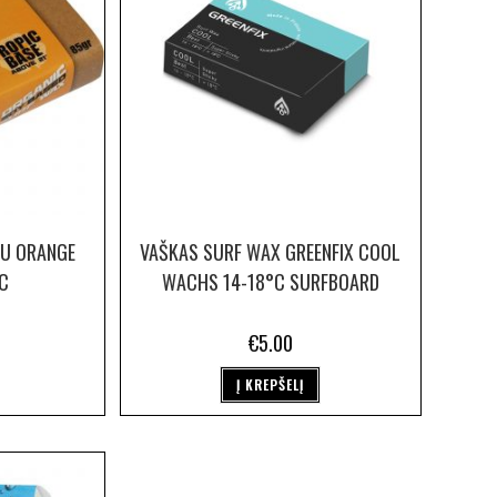
FU ORANGE
VAŠKAS SURF WAX GREENFIX COOL
°C
WACHS 14-18°C SURFBOARD
€
5.00
Į KREPŠELĮ