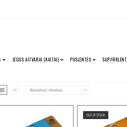
S
JĖGOS AITVARAI (KAITAI)
PUSLENTĖS
SUP/IRKLENT
Numatytasis rikiavimas
OUT OF STOCK