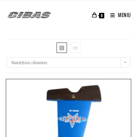
MENIU
0
Numatytasis rikiavimas