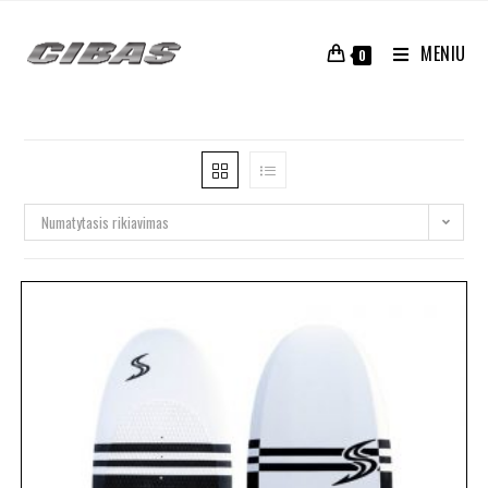
MENIU
0
Numatytasis rikiavimas