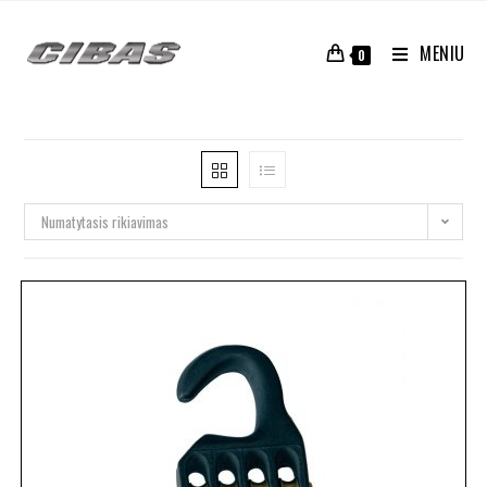
MENIU
0
Numatytasis rikiavimas