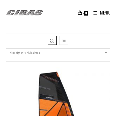
MENIU
0
Numatytasis rikiavimas