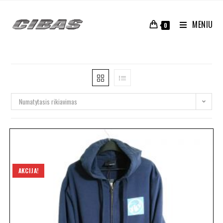
MENIU
0
Numatytasis rikiavimas
AKCIJA!