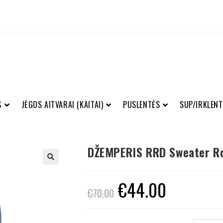
S
JĖGOS AITVARAI (KAITAI)
PUSLENTĖS
SUP/IRKLENT
DŽEMPERIS RRD Sweater Ro
€
44.00
€
70.00