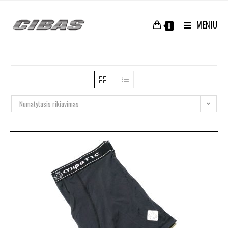
MENIU
0
Numatytasis rikiavimas