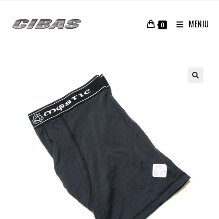
MENIU
0