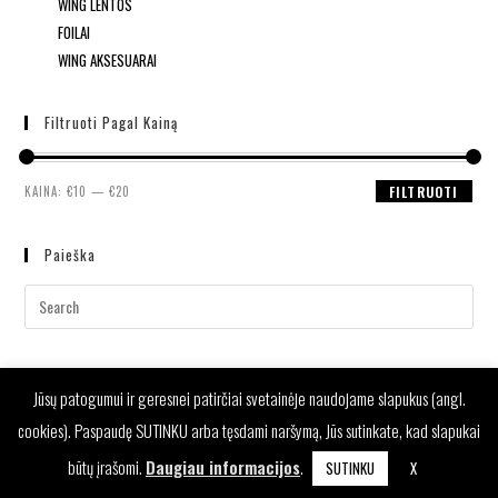
WING LENTOS
FOILAI
WING AKSESUARAI
Filtruoti Pagal Kainą
KAINA:
€10
—
€20
FILTRUOTI
Paieška
Jūsų patogumui ir geresnei patirčiai svetainėje naudojame slapukus (angl.
cookies). Paspaudę SUTINKU arba tęsdami naršymą, Jūs sutinkate, kad slapukai
būtų įrašomi.
Daugiau informacijos
.
SUTINKU
X