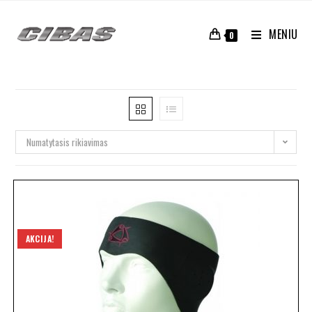
MENIU
0
Numatytasis rikiavimas
AKCIJA!