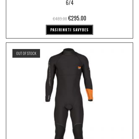
6/4
€
295.00
€
489.00
PASIRINKTI SAVYBES
OUT OF STOCK