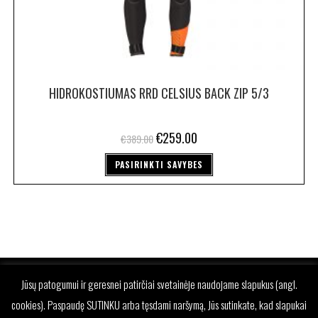
HIDROKOSTIUMAS RRD CELSIUS BACK ZIP 5/3
€
259.00
€
389.00
PASIRINKTI SAVYBES
Jūsų patogumui ir geresnei patirčiai svetainėje naudojame slapukus (angl.
cookies). Paspaudę SUTINKU arba tęsdami naršymą, Jūs sutinkate, kad slapukai