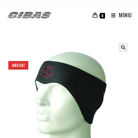
MENIU
0
AKCIJA!