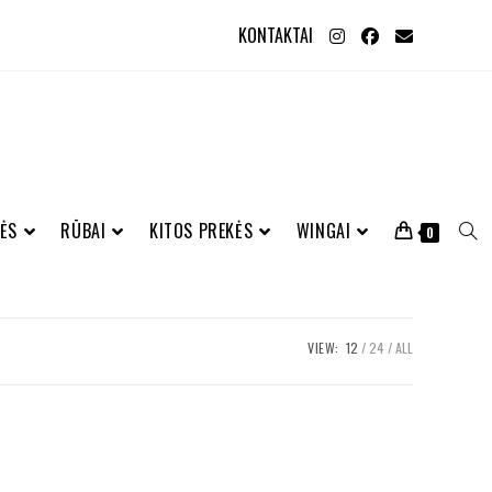
KONTAKTAI
ĖS
RŪBAI
KITOS PREKĖS
WINGAI
0
VIEW:
12
24
ALL