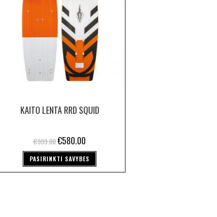
KAITO LENTA RRD SQUID
€
580.00
€
999.00
PASIRINKTI SAVYBES