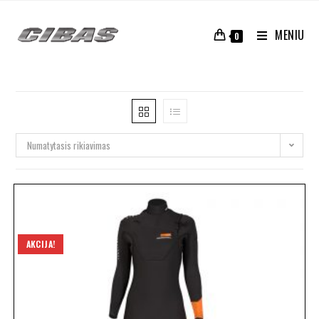
MENIU
0
Numatytasis rikiavimas
AKCIJA!