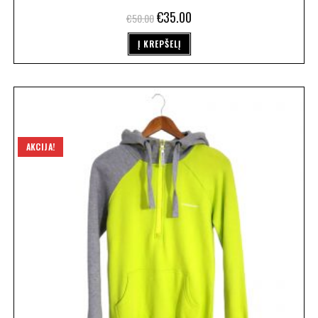
€
35.00
€
50.00
Į KREPŠELĮ
AKCIJA!