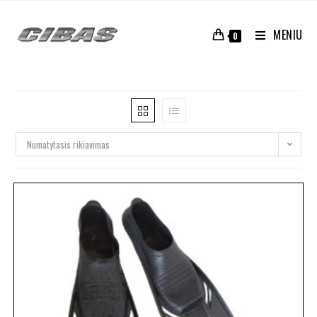
MENIU
0
Numatytasis rikiavimas