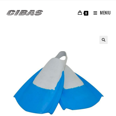
MENIU
0