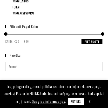
WING LENTOS
FOILAI
WING AKSESUARAI
Filtruoti Pagal Kainą
KAINA:
€70
—
€80
FILTRUOTI
Paieška
Jūsų patogumui ir geresnei patirčiai svetainėje naudojame slapukus (angl.
cookies). Paspaudę SUTINKU arba tęsdami naršymą, Jūs sutinkate, kad slapukai
būtų įrašomi.
Daugiau informacijos
.
SUTINKU
X