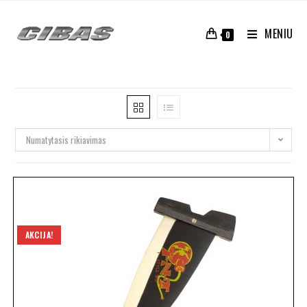
MENIU
0
Numatytasis rikiavimas
AKCIJA!