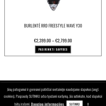
BURLENTĖ RRD FREESTYLE WAVE Y30
€
2,399.00
–
€
2,799.00
PASIRINKTI SAVYBES
Jūsų patogumui ir geresnei patirčiai svetainėje naudojame slapukus (angl.
cookies). Paspaudę SUTINKU arba tęsdami naršymą, Jūs sutinkate, kad slapukai
būtų įrašomi.
Daugiau informacijos
.
SUTINKU
X