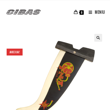
MENIU
0
AKCIJA!