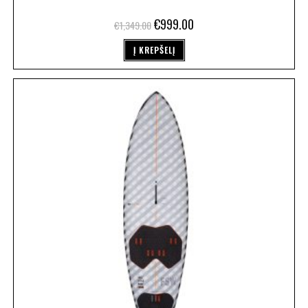
€
999.00
€
1,349.00
Į KREPŠELĮ