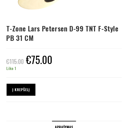
T-Zone Lars Petersen D-99 TNT F-Style
PB 31 CM
€
75.00
€
115.00
Liko 1
Į KREPŠELĮ
APRAŠYMAS