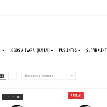
S
JĖGOS AITVARAI (KAITAI)
PUSLENTĖS
SUP/IRKLENT
Numatytasis rikiavimas
AKCIJA!
OUT OF STOCK