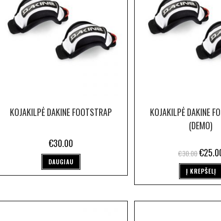
KOJAKILPĖ DAKINE FOOTSTRAP
KOJAKILPĖ DAKINE F
(DEMO)
€
30.00
€
25.0
€
30.00
DAUGIAU
Į KREPŠELĮ