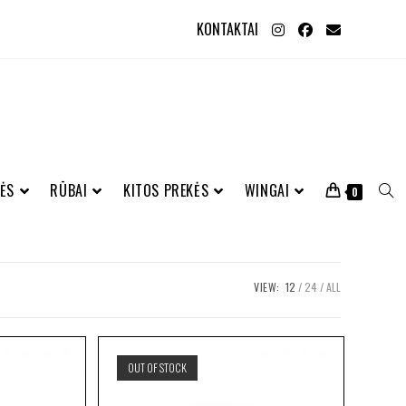
KONTAKTAI
ĖS
RŪBAI
KITOS PREKĖS
WINGAI
0
VIEW:
12
24
ALL
OUT OF STOCK