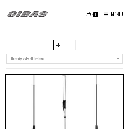
MENIU
0
Numatytasis rikiavimas