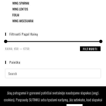
WING SPARNAI
WING LENTOS
FOILAI
WING AKSESUARAI
Filtruoti Pagal Kainą
KAINA:
€50
—
€750
FILTRUOTI
Paieška
Jūsų patogumui ir geresnei patirčiai svetainėje naudojame slapukus (angl.
cookies). Paspaudę SUTINKU arba tęsdami naršymą, Jūs sutinkate, kad slapukai