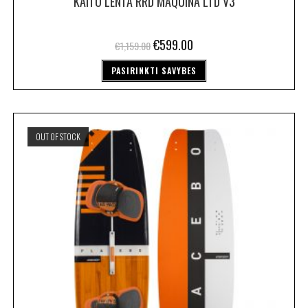
KAITO LENTA RRD MAQUINA LTD V3
€
599.00
€
1,159.00
PASIRINKTI SAVYBES
OUT OF STOCK