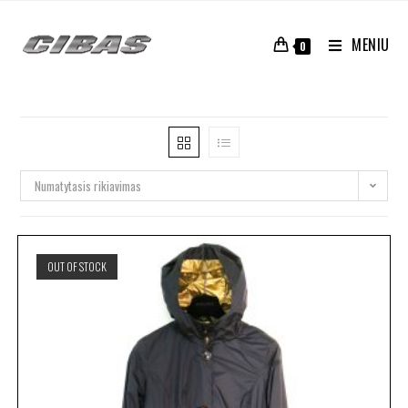
MENIU
0
Numatytasis rikiavimas
OUT OF STOCK