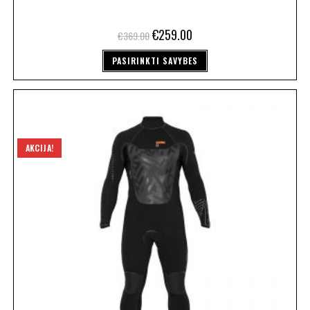
€
259.00
€
369.00
PASIRINKTI SAVYBES
AKCIJA!