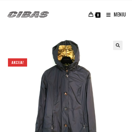
MENIU
0
AKCIJA!