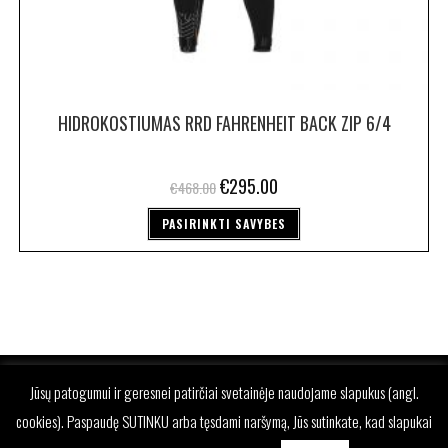
HIDROKOSTIUMAS RRD FAHRENHEIT BACK ZIP 6/4
€
295.00
€
468.00
PASIRINKTI SAVYBES
Jūsų patogumui ir geresnei patirčiai svetainėje naudojame slapukus (angl.
cookies). Paspaudę SUTINKU arba tęsdami naršymą, Jūs sutinkate, kad slapukai