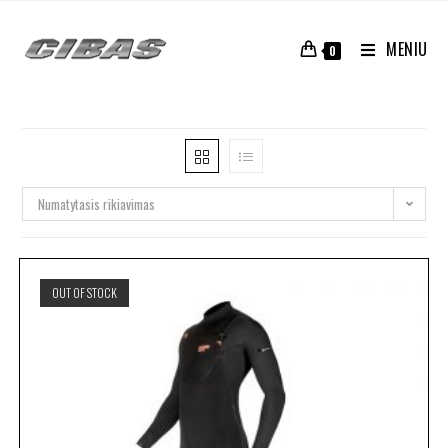
MENIU
0
Numatytasis rikiavimas
OUT OF STOCK