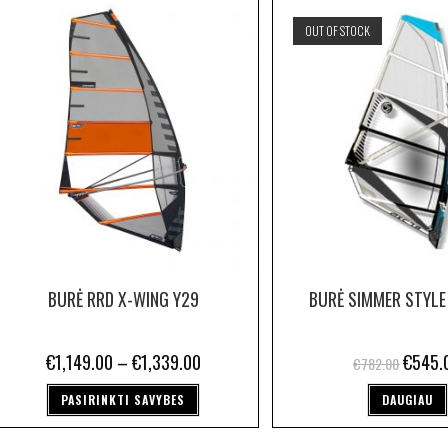
OUT OF STOCK
BURĖ RRD X-WING Y29
BURĖ SIMMER STYLE
€
1,149.00
–
€
1,339.00
€
545.
€
782.00
PASIRINKTI SAVYBES
DAUGIAU