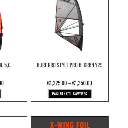
IL 5,0
BURĖ RRD STYLE PRO BLKRBN Y29
00
€
1,225.00
–
€
1,350.00
PASIRINKTI SAVYBES