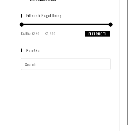
Filtruoti Pagal Kainą
KAINA:
€450
—
€1,390
FILTRUOTI
Paieška