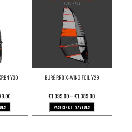
KRBN Y30
BURĖ RRD X-WING FOIL Y29
79.00
€
1,099.00
–
€
1,389.00
YBES
PASIRINKTI SAVYBES