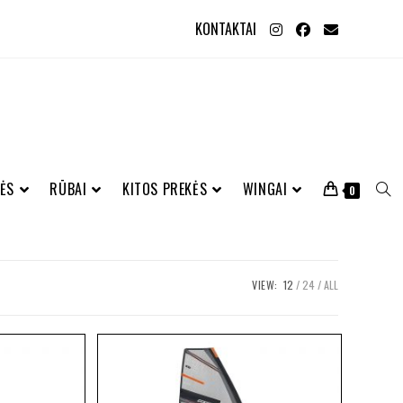
KONTAKTAI
ĖS
RŪBAI
KITOS PREKĖS
WINGAI
0
VIEW:
12
24
ALL