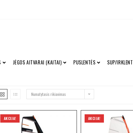
S
JĖGOS AITVARAI (KAITAI)
PUSLENTĖS
SUP/IRKLENT
Numatytasis rikiavimas
AKCIJA!
AKCIJA!