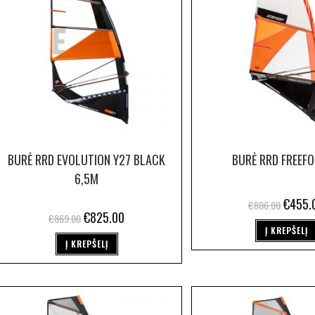
BURĖ RRD EVOLUTION Y27 BLACK
BURĖ RRD FREEFO
6,5M
€
455.
€
806.00
€
825.00
€
869.00
Į KREPŠELĮ
Į KREPŠELĮ