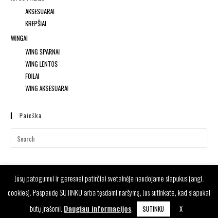
AKSESUARAI
KREPŠIAI
WINGAI
WING SPARNAI
WING LENTOS
FOILAI
WING AKSESUARAI
Paieška
Jūsų patogumui ir geresnei patirčiai svetainėje naudojame slapukus (angl.
cookies). Paspaudę SUTINKU arba tęsdami naršymą, Jūs sutinkate, kad slapukai
būtų įrašomi.
Daugiau informacijos
.
SUTINKU
X