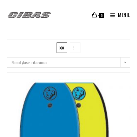
MENIU
0
Numatytasis rikiavimas