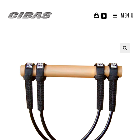
MENIU
0