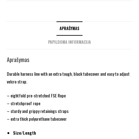
APRAŠYMAS
PAPILDOMA INFORMACIJA
Aprašymas
Durable harness line with an extra tough, black tubecover and easy to adjust
velcro strap.
– eightfold pre-stretched FSE Rope
– stretchproof rope
– sturdy and grippy retainings straps
– extra thick polyurethane tubecover
Size/Length