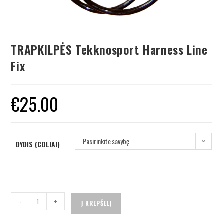
TRAPKILPĖS Tekknosport Harness Line
Fix
€
25.00
Pasirinkite savybę
DYDIS (COLIAI)
-
+
Į KREPŠELĮ