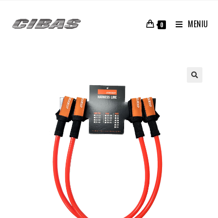
MENIU
0