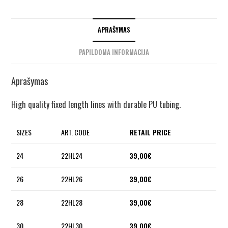
APRAŠYMAS
PAPILDOMA INFORMACIJA
Aprašymas
High quality fixed length lines with durable PU tubing.
SIZES
ART. CODE
RETAIL PRICE
24
22HL24
39,00€
26
22HL26
39,00€
28
22HL28
39,00€
30
22HL30
39,00€