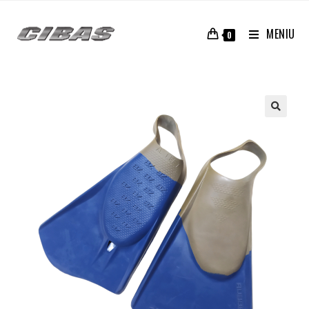
MENIU
0