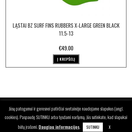
LĄSTAI BZ SURF FINS RUBBERS X-LARGE GREEN BLACK
11.5-13
€
49.00
Į KREPŠELĮ
Jūsų patogumui ir geresnei patirčiai svetainėje naudojame slapukus (angl.
cookies). Paspaudę SUTINKU arba tęsdami naršymą, Jūs sutinkate, kad slapukai
būtų įrašomi.
Daugiau informacijos
.
SUTINKU
X