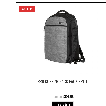
AKCIJA!
RRD KUPRINĖ BACK PACK SPLIT
€
84.00
€
140.00
Į KREPŠELĮ