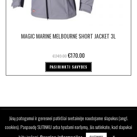
MAGIC MARINE MELBOURNE SHORT JACKET 3L
€
170.00
€
249.00
PASIRINKTI SAVYBES
Jūsų patogumui ir geresnei patirčiai svetainėje naudojame slapukus (angl.
cookies). Paspaudę SUTINKU arba tęsdami naršymą, Jūs sutinkate, kad slapukai