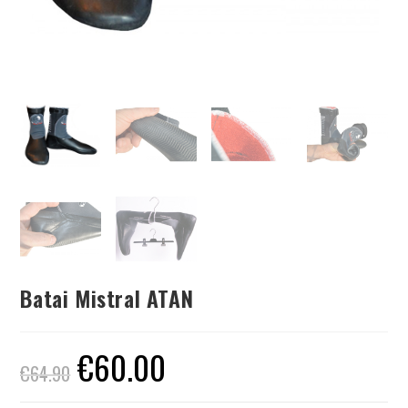
Batai Mistral ATAN
€
60.00
€
64.90