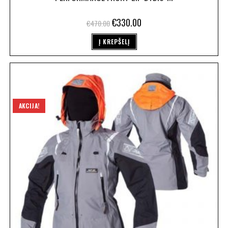
€
330.00
€
470.00
Į KREPŠELĮ
AKCIJA!