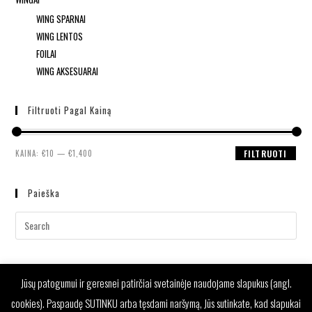
WING SPARNAI
WING LENTOS
FOILAI
WING AKSESUARAI
Filtruoti Pagal Kainą
KAINA:
€10
—
€1,400
FILTRUOTI
Paieška
Jūsų patogumui ir geresnei patirčiai svetainėje naudojame slapukus (angl.
cookies). Paspaudę SUTINKU arba tęsdami naršymą, Jūs sutinkate, kad slapukai