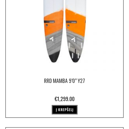
RRD MAMBA 9’0” Y27
€
1,299.00
Į KREPŠELĮ