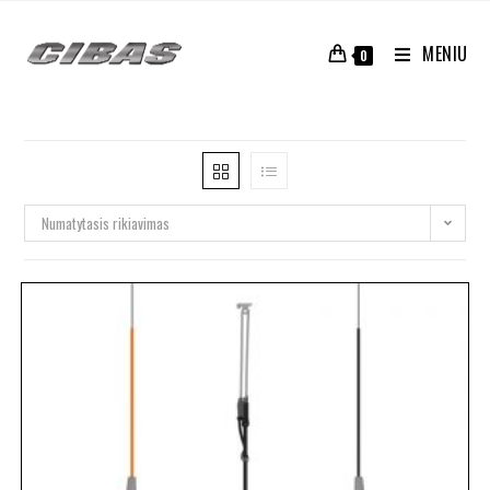
MENIU
0
Numatytasis rikiavimas