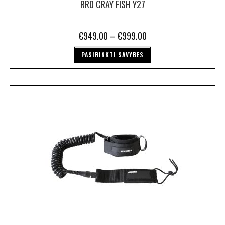
RRD CRAY FISH Y27
€
949.00
–
€
999.00
PASIRINKTI SAVYBES