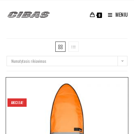
MENIU
0
Numatytasis rikiavimas
AKCIJA!