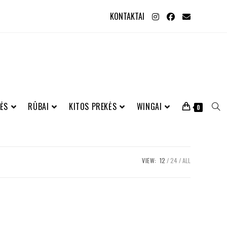
KONTAKTAI
ĖS
RŪBAI
KITOS PREKĖS
WINGAI
0
VIEW:
12
24
ALL