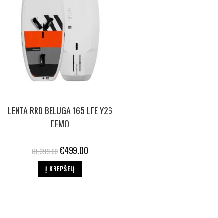
LENTA RRD BELUGA 165 LTE Y26
DEMO
€
499.00
€
1,399.00
Į KREPŠELĮ