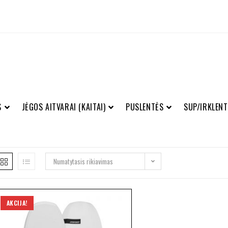
S
JĖGOS AITVARAI (KAITAI)
PUSLENTĖS
SUP/IRKLENT
Numatytasis rikiavimas
AKCIJA!