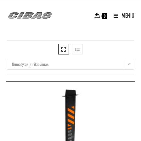
MENIU
0
Numatytasis rikiavimas